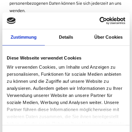
personenbezogenen Daten können Sie sich jederzeit an uns
wenden.
Recht auf Einschränkung der Verarbeitung
Sie können die Einschränkung der Verarbeitung Ihrer
personenbezogenen Daten verlangen. Dies ist unter
Zustimmung
Details
Über Cookies
bestimmten Umständen möglich, z. B. wenn Sie die
Richtigkeit Ihrer Daten bestreiten, die Verarbeitung
unrechtmäßig ist oder Sie der Verarbeitung widersprochen
Diese Webseite verwendet Cookies
haben. Während die Einschränkung der Verarbeitung
Wir verwenden Cookies, um Inhalte und Anzeigen zu
besteht, dürfen Ihre Daten nur mit Ihrer Einwilligung oder
personalisieren, Funktionen für soziale Medien anbieten
zur Geltendmachung, Ausübung oder Verteidigung von
zu können und die Zugriffe auf unsere Website zu
Rechtsansprüchen verarbeitet werden.
analysieren. Außerdem geben wir Informationen zu Ihrer
SSL- bzw. TLS-Verschlüsselung
Verwendung unserer Website an unsere Partner für
Zum Schutz Ihrer Daten und zur Sicherheit bei der
soziale Medien, Werbung und Analysen weiter. Unsere
Übertragung vertraulicher Informationen wie Bestellungen
Partner führen diese Informationen möglicherweise mit
oder Anfragen nutzt diese Seite eine SSL- bzw. TLS-
weiteren Daten zusammen, die Sie ihnen bereitgestellt
Verschlüsselung. Eine verschlüsselte Verbindung erkennen
haben oder die sie im Rahmen Ihrer Nutzung der Dienste
Sie an der Adresszeile Ihres Browsers, die von „http://“ auf
gesammelt haben.