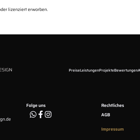
der lizenziert erworben.
Preise
Leistungen
Projekte
Bewertungen
A
Folge uns
Rechtliches
AGB
gn.de
Impressum