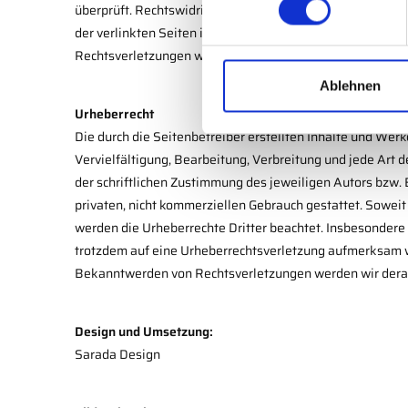
überprüft. Rechtswidrige Inhalte waren zum Zeitpunkt der
w
der verlinkten Seiten ist jedoch ohne konkrete Anhaltsp
i
Rechtsverletzungen werden wir derartige Links umgehen
l
l
Ablehnen
i
Urheberrecht
g
Die durch die Seitenbetreiber erstellten Inhalte und Wer
u
Vervielfältigung, Bearbeitung, Verbreitung und jede Art
n
der schriftlichen Zustimmung des jeweiligen Autors bzw. 
g
privaten, nicht kommerziellen Gebrauch gestattet. Soweit 
s
werden die Urheberrechte Dritter beachtet. Insbesondere 
a
trotzdem auf eine Urheberrechtsverletzung aufmerksam w
u
Bekanntwerden von Rechtsverletzungen werden wir derar
s
w
a
Design und Umsetzung:
h
Sarada Design
l