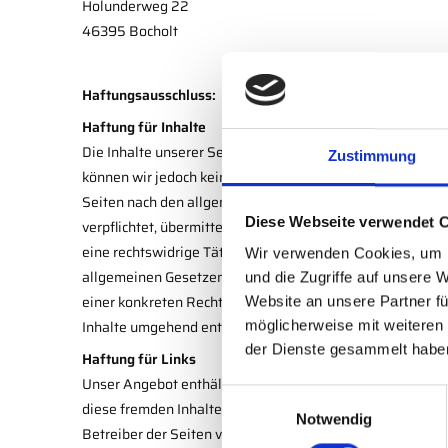
Holunderweg 22
46395 Bocholt
Haftungsausschluss:
Haftung für Inhalte
Die Inhalte unserer Seiten wurden mit größter Sorgfalt erst
Zustimmung
können wir jedoch keine Gewähr übernehmen. Als Dienstea
Seiten nach den allgemeinen Gesetzen verantwortlich. Nac
Diese Webseite verwendet 
verpflichtet, übermittelte oder gespeicherte fremde Inf
eine rechtswidrige Tätigkeit hinweisen. Verpflichtungen
Wir verwenden Cookies, um I
allgemeinen Gesetzen bleiben hiervon unberührt. Eine die
und die Zugriffe auf unsere 
einer konkreten Rechtsverletzung möglich. Bei Bekannt
Website an unsere Partner fü
Inhalte umgehend entfernen.
möglicherweise mit weiteren
der Dienste gesammelt habe
Haftung für Links
Unser Angebot enthält Links zu externen Websites Dritter
E
diese fremden Inhalte auch keine Gewähr übernehmen. Für d
Notwendig
i
Betreiber der Seiten verantwortlich. Die verlinkten Sei
n